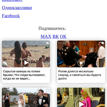
Одноклассники
Facebook
Подпишитесь:
MAX
ВК
ОК
i
i
Скрытая камера на пляже
Ролик длится несколько
Крыма: Что люди вытворяют,
секунд, а смеяться вы будете
когда их не видят...
долго
i
i