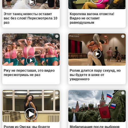
Этот танец невесты оставит
Королева вагона отожгла!
вас без слов! Пересмотрела 10
Видео не оставит
раз
равнодушным
i
i
Ржу не переставая, это видео
Ролик длится пару секунд, но
пересмотришь не раз
вы будете в шоке от
увиденного
i
i
Ролик из Омска: вы будете
Мобилизация после выборов