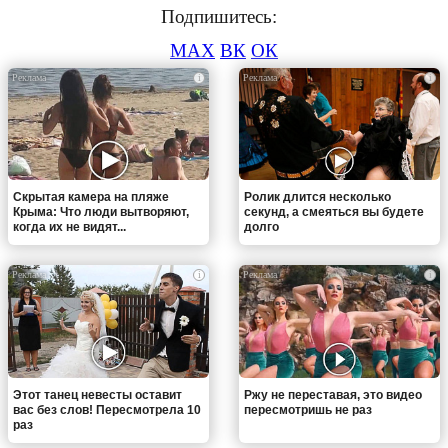
Подпишитесь:
MAX
ВК
ОК
i
i
Скрытая камера на пляже
Ролик длится несколько
Крыма: Что люди вытворяют,
секунд, а смеяться вы будете
когда их не видят...
долго
i
i
Этот танец невесты оставит
Ржу не переставая, это видео
вас без слов! Пересмотрела 10
пересмотришь не раз
раз