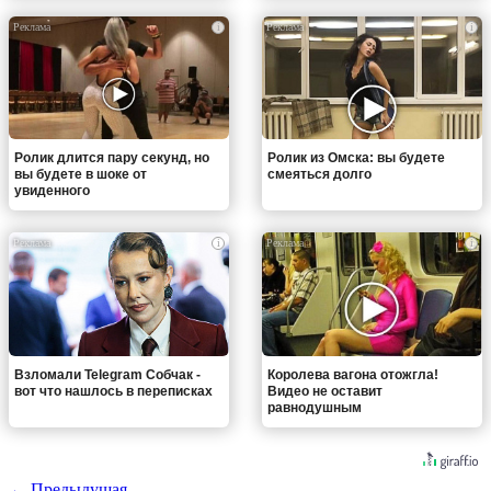
i
i
Ролик длится пару секунд, но
Ролик из Омска: вы будете
вы будете в шоке от
смеяться долго
увиденного
i
i
Взломали Telegram Собчак -
Королева вагона отожгла!
вот что нашлось в переписках
Видео не оставит
равнодушным
← Предыдущая