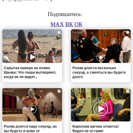
Подпишитесь:
MAX
ВК
ОК
i
i
Скрытая камера на пляже
Ролик длится несколько
Крыма: Что люди вытворяют,
секунд, а смеяться вы будете
когда их не видят...
долго
i
i
Ролик длится пару секунд, но
Королева вагона отожгла!
вы будете в шоке от
Видео не оставит