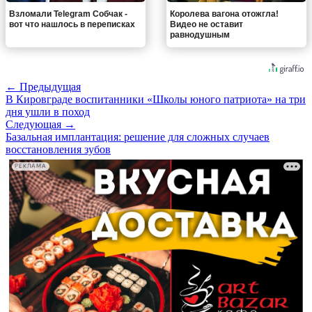
Взломали Telegram Собчак -
Королева вагона отожгла!
вот что нашлось в переписках
Видео не оставит
равнодушным
← Предыдущая
В Кировграде воспитанники «Школы юного патриота» на три
дня ушли в поход
Следующая →
Базальная имплантация: решение для сложных случаев
восстановления зубов
РЕКЛАМА