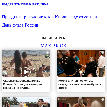
выдавить глаза девушке
Праздник триколора: как в Кировграде отметили
День флага России
Подпишитесь:
MAX
ВК
ОК
i
i
Скрытая камера на пляже
Ролик длится несколько
Крыма: Что люди вытворяют,
секунд, а смеяться вы будете
когда их не видят...
долго
i
i