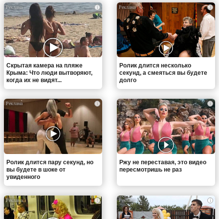
i
i
Скрытая камера на пляже
Ролик длится несколько
Крыма: Что люди вытворяют,
секунд, а смеяться вы будете
когда их не видят...
долго
i
i
Ролик длится пару секунд, но
Ржу не переставая, это видео
вы будете в шоке от
пересмотришь не раз
увиденного
i
i