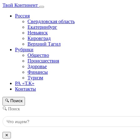
Твой Континент
Россия
Свердловская область
Екатеринбург
Невьянск
Кировград
Верхний Тагил
Рубрики
Общество
Происшествия
Здоровье
Финансы
Туризм
РА «Т.К»
Контакты
Поиск
🔍
🔍 Поиск
✕