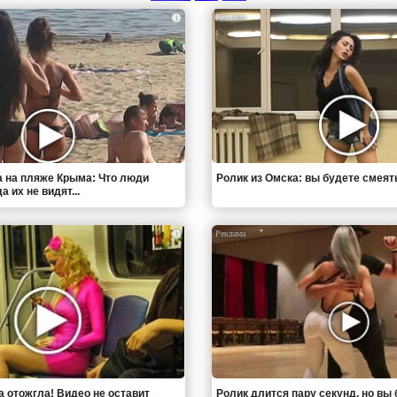
i
 на пляже Крыма: Что люди
Ролик из Омска: вы будете смеят
 их не видят...
i
а отожгла! Видео не оставит
Ролик длится пару секунд, но вы 