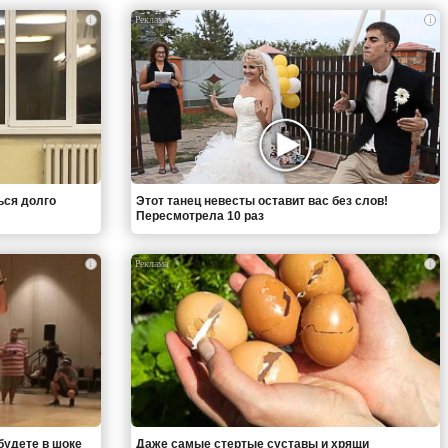
i
i
ься долго
Этот танец невесты оставит вас без слов!
Пересмотрела 10 раз
i
i
будете в шоке
Даже самые стертые суставы и хрящи