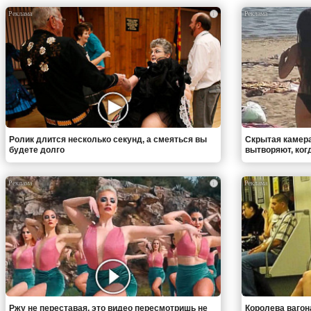
i
Ролик длится несколько секунд, а смеяться вы
Скрытая камера
будете долго
вытворяют, когда
i
Ржу не переставая, это видео пересмотришь не
Королева вагон