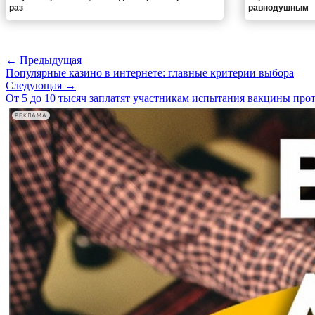
раз
равнодушным
← Предыдущая
Популярные казино в интернете: главные критерии выбора
Следующая →
От 5 до 10 тысяч заплатят участникам испытания вакцины пр
РЕКЛАМА