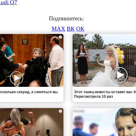
Audi Q7
Подпишитесь:
MAX
ВК
ОК
i
есколько секунд, а смеяться вы
Этот танец невесты оставит вас б
Пересмотрела 10 раз
i