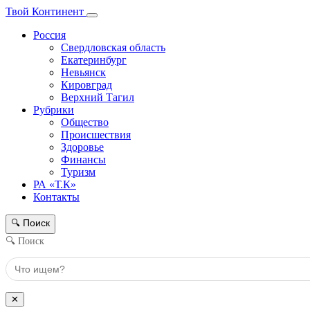
Твой Континент
Россия
Свердловская область
Екатеринбург
Невьянск
Кировград
Верхний Тагил
Рубрики
Общество
Происшествия
Здоровье
Финансы
Туризм
РА «Т.К»
Контакты
Поиск
🔍
🔍 Поиск
✕