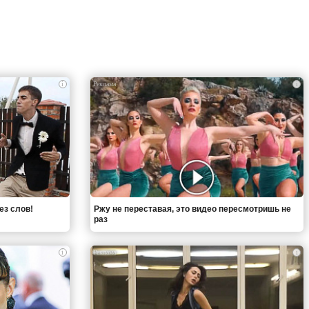
i
i
ез слов!
Ржу не переставая, это видео пересмотришь не
раз
i
i