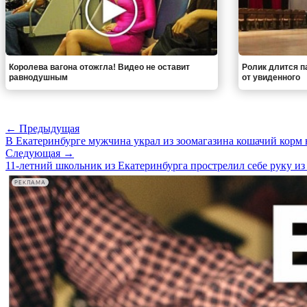
Королева вагона отожгла! Видео не оставит
Ролик длится па
равнодушным
от увиденного
← Предыдущая
В Екатеринбурге мужчина украл из зоомагазина кошачий корм 
Следующая →
11-летний школьник из Екатеринбурга прострелил себе руку из
РЕКЛАМА