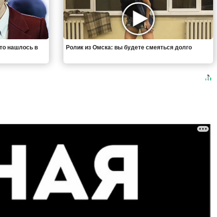
что нашлось в
Ролик из Омска: вы будете смеяться долго