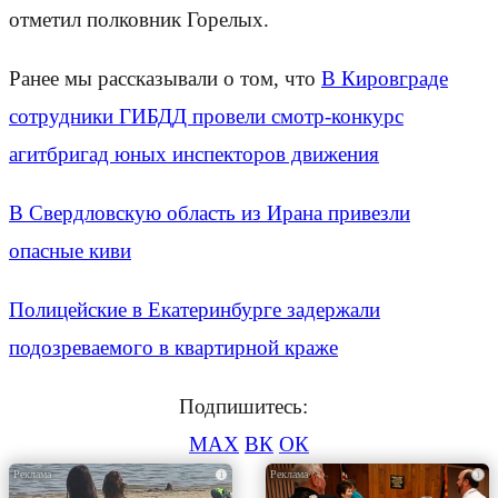
отметил полковник Горелых.
Ранее мы рассказывали о том, что
В Кировграде
сотрудники ГИБДД провели смотр-конкурс
агитбригад юных инспекторов движения
В Свердловскую область из Ирана привезли
опасные киви
Полицейские в Екатеринбурге задержали
подозреваемого в квартирной краже
Подпишитесь:
MAX
ВК
ОК
i
i