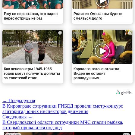
Ржу не переставая, это видео
Ролик из Омска: вы будете
пересмотришь не раз
смеяться долго
i
i
Как пенсионеры 1945-1965
Королева вагона отожгла!
годов могут получить доплаты
Видео не оставит
за советский стаж
равнодушным
← Предыдущая
В Кировграде сотрудники ГИБДД провели смотр-конкурс
агитбригад юных инспекторов движения
Следующая →
В Свердловской области сотрудники МЧС спасли рыбака,
который провалился под лед
РЕКЛАМА