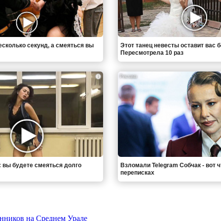
есколько секунд, а смеяться вы
Этот танец невесты оставит вас б
Пересмотрела 10 раз
i
: вы будете смеяться долго
Взломали Telegram Собчак - вот 
переписках
енников на Среднем Урале