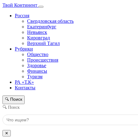
Твой Континент
Россия
Свердловская область
Екатеринбург
Невьянск
Кировград
Верхний Тагил
Рубрики
Общество
Происшествия
Здоровье
Финансы
Туризм
РА «Т.К»
Контакты
Поиск
🔍
🔍 Поиск
✕