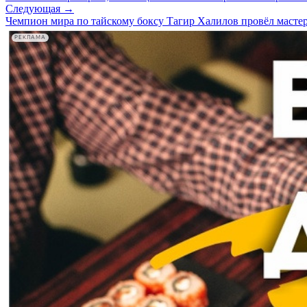
Следующая →
Чемпион мира по тайскому боксу Тагир Халилов провёл масте
РЕКЛАМА