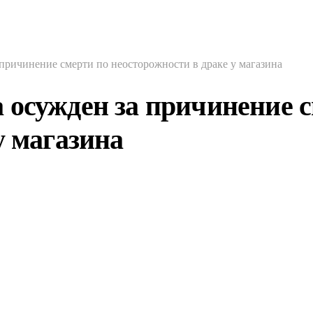
причинение смерти по неосторожности в драке у магазина
 осужден за причинение с
у магазина