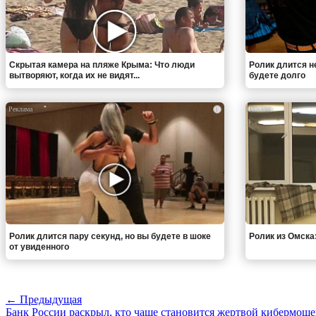
Скрытая камера на пляже Крыма: Что люди
Ролик длится н
вытворяют, когда их не видят...
будете долго
i
Ролик длится пару секунд, но вы будете в шоке
Ролик из Омска
от увиденного
← Предыдущая
Банк России раскрыл, кто чаще становится жертвой кибермош