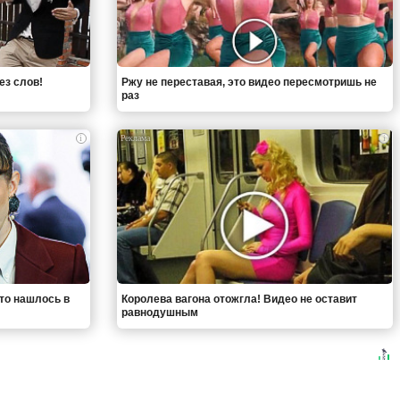
ез слов!
Ржу не переставая, это видео пересмотришь не
раз
i
i
что нашлось в
Королева вагона отожгла! Видео не оставит
равнодушным