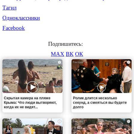
Тагил
Одноклассники
Facebook
Подпишитесь:
MAX
ВК
ОК
i
i
Скрытая камера на пляже
Ролик длится несколько
Крыма: Что люди вытворяют,
секунд, а смеяться вы будете
когда их не видят...
долго
i
i