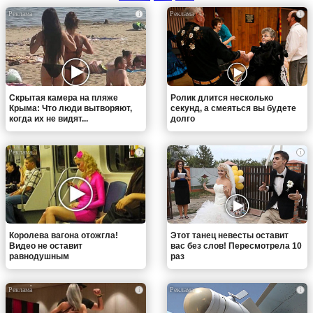
i
i
Скрытая камера на пляже
Ролик длится несколько
Крыма: Что люди вытворяют,
секунд, а смеяться вы будете
когда их не видят...
долго
i
i
Королева вагона отожгла!
Этот танец невесты оставит
Видео не оставит
вас без слов! Пересмотрела 10
равнодушным
раз
i
i