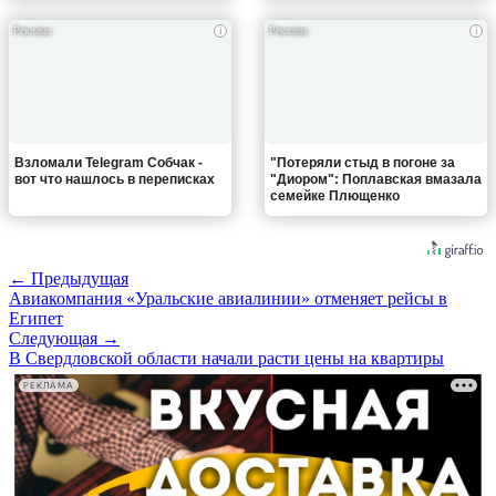
i
i
Взломали Telegram Собчак -
"Потеряли стыд в погоне за
вот что нашлось в переписках
"Диором": Поплавская вмазала
семейке Плющенко
← Предыдущая
Авиакомпания «Уральские авиалинии» отменяет рейсы в
Египет
Следующая →
В Свердловской области начали расти цены на квартиры
РЕКЛАМА