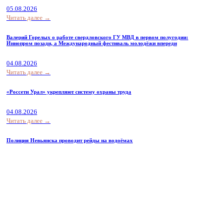
05.08.2026
Читать далее →
Валерий Горелых о работе свердловского ГУ МВД в первом полугодии:
Иннопром позади, а Международный фестиваль молодёжи впереди
04.08.2026
Читать далее →
«Россети Урал» укрепляют систему охраны труда
04.08.2026
Читать далее →
Полиция Невьянска проводит рейды на водоёмах
03.08.2026
Читать далее →
В августе более 289 тысяч работающих пенсионеров Свердловской области
получат увеличенную пенсию
02.08.2026