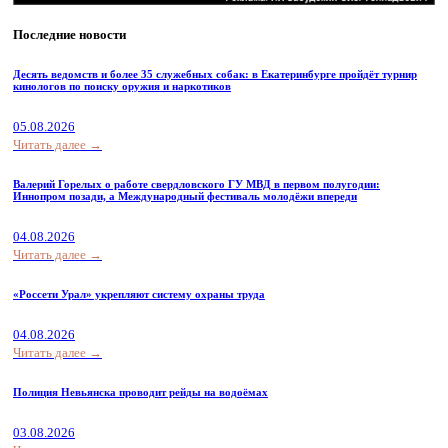
Последние новости
Десять ведомств и более 35 служебных собак: в Екатеринбурге пройдёт турнир
кинологов по поиску оружия и наркотиков
05.08.2026
Читать далее →
Валерий Горелых о работе свердловского ГУ МВД в первом полугодии:
Иннопром позади, а Международный фестиваль молодёжи впереди
04.08.2026
Читать далее →
«Россети Урал» укрепляют систему охраны труда
04.08.2026
Читать далее →
Полиция Невьянска проводит рейды на водоёмах
03.08.2026