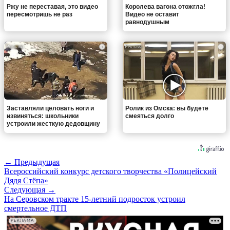
Ржу не переставая, это видео
Королева вагона отожгла!
пересмотришь не раз
Видео не оставит
равнодушным
i
i
Заставляли целовать ноги и
Ролик из Омска: вы будете
извиняться: школьники
смеяться долго
устроили жесткую дедовщину
← Предыдущая
Всероссийский конкурс детского творчества «Полицейский
Дядя Стёпа»
Следующая →
На Серовском тракте 15-летний подросток устроил
смертельное ДТП
РЕКЛАМА