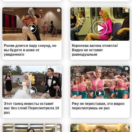
i
i
Ролик длится пару секунд, но
Королева вагона отожгла!
вы будете в шоке от
Видео не оставит
увиденного
равнодушным
i
i
Этот танец невесты оставит
Ржу не переставая, это видео
вас без слов! Пересмотрела 10
пересмотришь не раз
раз
i
i