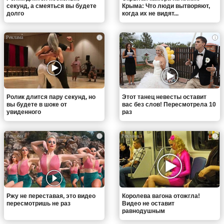
секунд, а смеяться вы будете
Крыма: Что люди вытворяют,
долго
когда их не видят...
i
i
Ролик длится пару секунд, но
Этот танец невесты оставит
вы будете в шоке от
вас без слов! Пересмотрела 10
увиденного
раз
i
i
Ржу не переставая, это видео
Королева вагона отожгла!
пересмотришь не раз
Видео не оставит
равнодушным