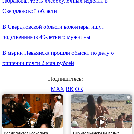
забраковал треть хлебобулочных изделий в
Свердловской области
В Свердловской области волонтеры ищут
родственников 49-летнего мужчины
В мэрии Невьянска прошли обыски по делу о
хищении почти 2 млн рублей
Подпишитесь:
MAX
ВК
ОК
i
i
Ролик длится несколько
Скрытая камера на пляже