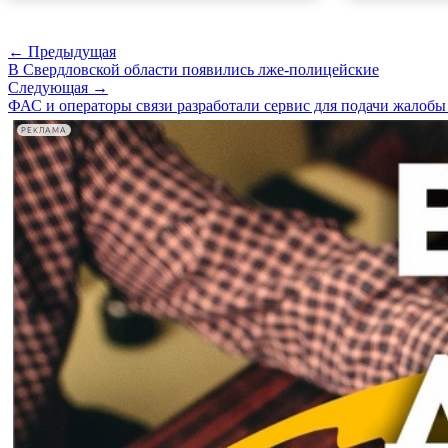
← Предыдущая
В Свердловской области появились лже-полицейские
Следующая →
ФАС и операторы связи разработали сервис для подачи жалобы
РЕКЛАМА