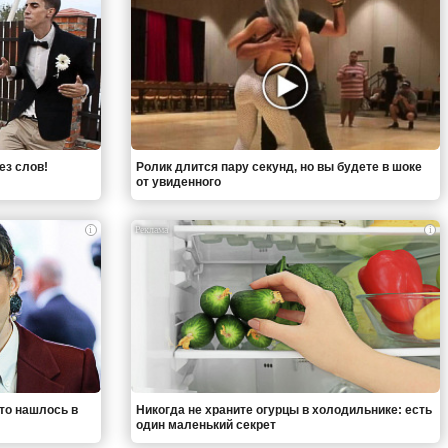
ез слов!
Ролик длится пару секунд, но вы будете в шоке
от увиденного
i
i
что нашлось в
Никогда не храните огурцы в холодильнике: есть
один маленький секрет