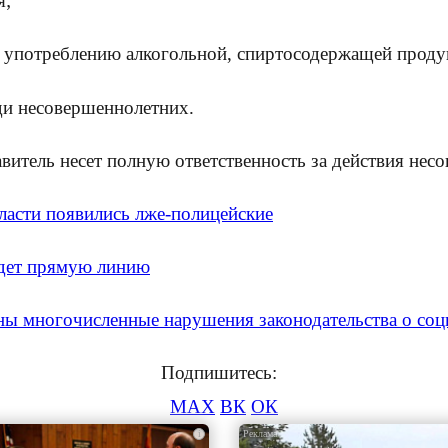
я;
к употреблению алкогольной, спиртосодержащей проду
ди несовершеннолетних.
витель несет полную ответственность за действия нес
ласти появились лже-полицейские
дет прямую линию
ны многочисленные нарушения законодательства о соц
Подпишитесь:
MAX
ВК
ОК
i