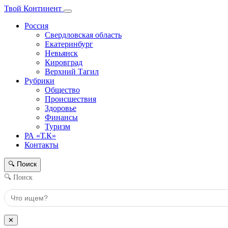
Твой Континент
Россия
Свердловская область
Екатеринбург
Невьянск
Кировград
Верхний Тагил
Рубрики
Общество
Происшествия
Здоровье
Финансы
Туризм
РА «Т.К»
Контакты
Поиск
🔍
🔍 Поиск
✕