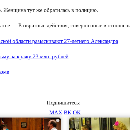
ме. Женщина тут же обратилась в полицию.
атье — Развратные действия, совершенные в отношении
вской области разыскивают 27-летнего Александра
ьму за кражу 23 млн. рублей
коме
Подпишитесь:
MAX
ВК
ОК
i