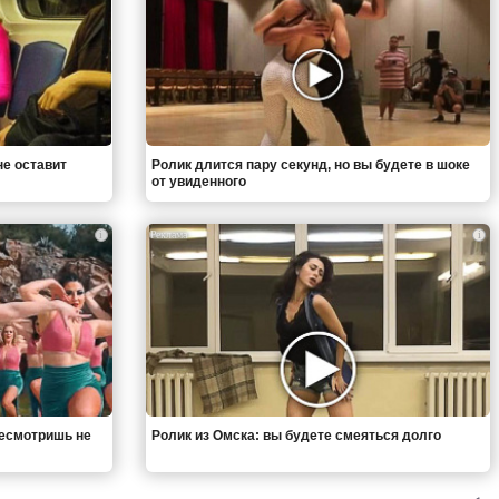
не оставит
Ролик длится пару секунд, но вы будете в шоке
от увиденного
i
i
ресмотришь не
Ролик из Омска: вы будете смеяться долго