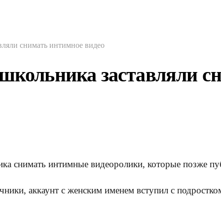
вляли снимать интимное видео
 школьника заставляли с
ика снимать интимные видеоролики, которые позже пуб
чники, аккаунт с женским именем вступил с подростко