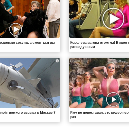
есколько секунд, а смеяться вы
Королева вагона отожгла! Видео 
равнодушным
i
иной громкого взрыва в Москве 7
Ржу не переставая, это видео пе
раз