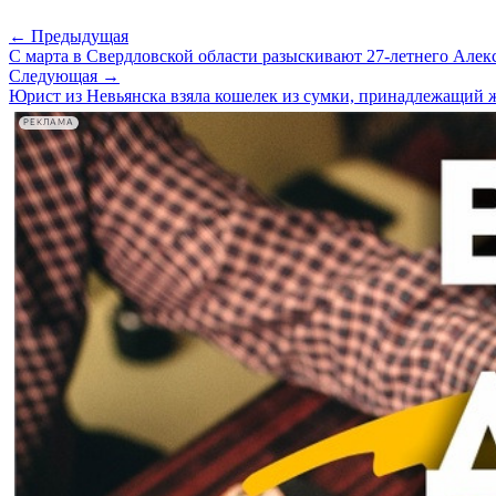
← Предыдущая
С марта в Свердловской области разыскивают 27-летнего Алек
Следующая →
Юрист из Невьянска взяла кошелек из сумки, принадлежащий ж
РЕКЛАМА