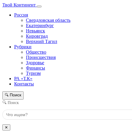
Твой Континент
Россия
Свердловская область
Екатеринбург
Невьянск
Кировград
Верхний Тагил
Рубрики
Общество
Происшествия
Здоровье
Финансы
Туризм
РА «Т.К»
Контакты
Поиск
🔍
🔍 Поиск
✕