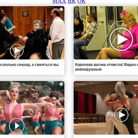
MAX
ВК
ОК
i
есколько секунд, а смеяться вы
Королева вагона отожгла! Видео 
равнодушным
i