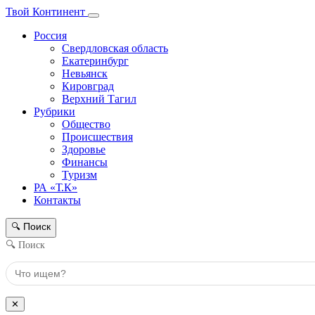
Твой Континент
Россия
Свердловская область
Екатеринбург
Невьянск
Кировград
Верхний Тагил
Рубрики
Общество
Происшествия
Здоровье
Финансы
Туризм
РА «Т.К»
Контакты
Поиск
🔍
🔍 Поиск
✕