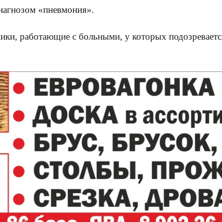
иагнозом «пневмония».
тники, работающие с больными, у которых подозревае