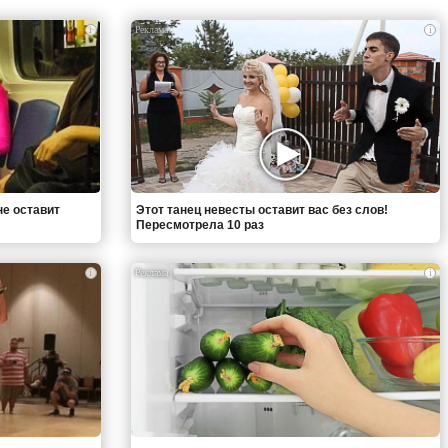
i
i
не оставит
Этот танец невесты оставит вас без слов!
Пересмотрела 10 раз
i
i