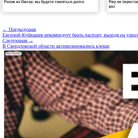
Ролик из Омска: вы будете смеяться долго
Ржу не переста
раз
← Предыдущая
Евгений Куйвашев рекомендует брать паспорт, выходя на улиц
Следующая →
В Свердловской области активизировались клещи
РЕКЛАМА