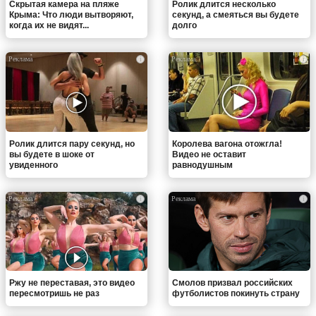
Скрытая камера на пляже
Ролик длится несколько
Крыма: Что люди вытворяют,
секунд, а смеяться вы будете
когда их не видят...
долго
i
i
Ролик длится пару секунд, но
Королева вагона отожгла!
вы будете в шоке от
Видео не оставит
увиденного
равнодушным
i
i
Ржу не переставая, это видео
Смолов призвал российских
пересмотришь не раз
футболистов покинуть страну