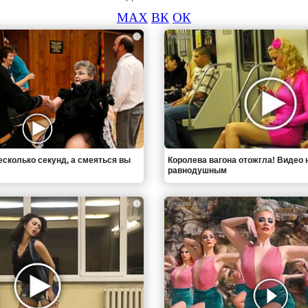
MAX
ВК
ОК
i
есколько секунд, а смеяться вы
Королева вагона отожгла! Видео 
равнодушным
i