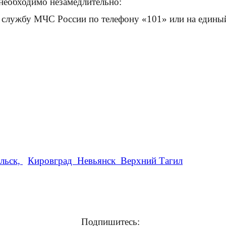
необходимо незамедлительно:
службу МЧС России по телефону «101» или на единый
льск,
Кировград Невьянск Верхний Тагил
Подпишитесь: