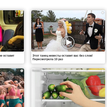
i
i
не оставит
Этот танец невесты оставит вас без слов!
Пересмотрела 10 раз
i
i