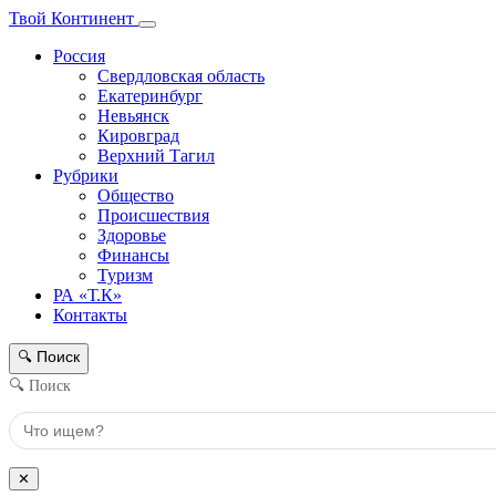
Твой Континент
Россия
Свердловская область
Екатеринбург
Невьянск
Кировград
Верхний Тагил
Рубрики
Общество
Происшествия
Здоровье
Финансы
Туризм
РА «Т.К»
Контакты
Поиск
🔍
🔍 Поиск
✕