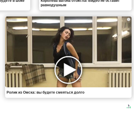
будете в шоке
Королева вагона отожгла! Видео не оставит
равнодушным
i
Ролик из Омска: вы будете смеяться долго