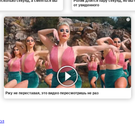
есколько секунд, а смеяться вы
Ролик длится пару секунд, но вы 
от увиденного
i
Ржу не переставая, это видео пересмотришь не раз
ол