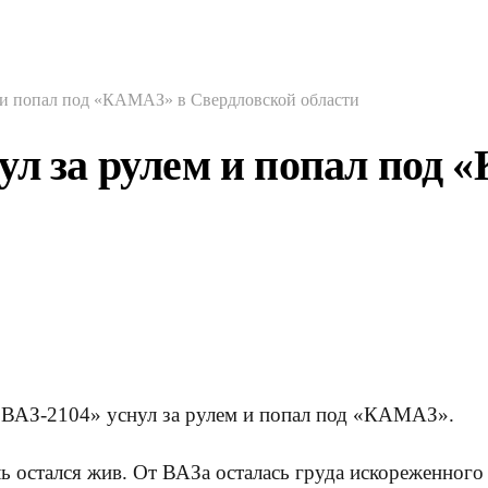
 и попал под «КАМАЗ» в Свердловской области
нул за рулем и попал под
«ВАЗ-2104» уснул за рулем и попал под «КАМАЗ».
ь остался жив. От ВАЗа осталась груда искореженного 