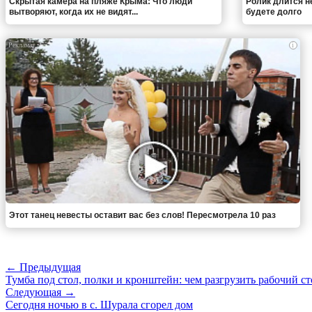
Скрытая камера на пляже Крыма: Что люди
Ролик длится н
вытворяют, когда их не видят...
будете долго
i
Этот танец невесты оставит вас без слов! Пересмотрела 10 раз
← Предыдущая
Тумба под стол, полки и кронштейн: чем разгрузить рабочий ст
Следующая →
Сегодня ночью в с. Шурала сгорел дом