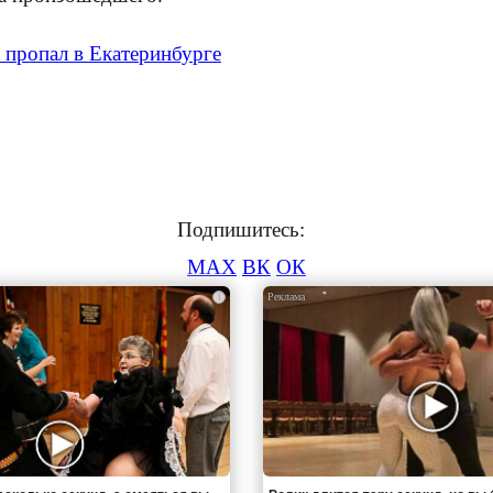
 пропал в Екатеринбурге
Подпишитесь:
MAX
ВК
ОК
i