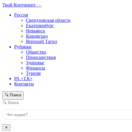
Твой Континент
Россия
Свердловская область
Екатеринбург
Невьянск
Кировград
Верхний Тагил
Рубрики
Общество
Происшествия
Здоровье
Финансы
Туризм
РА «Т.К»
Контакты
Поиск
🔍
🔍 Поиск
✕