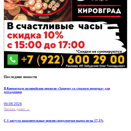
Последние новости
В Кировграде полицейские провели «Зарядку со стражем порядка» для
детсадовцев
06.08.2026
Читать далее →
С 1 августа накопительные пенсии свердловчан выросли на 17,3%