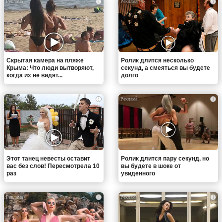
i
i
Скрытая камера на пляже
Ролик длится несколько
Крыма: Что люди вытворяют,
секунд, а смеяться вы будете
когда их не видят...
долго
i
i
Этот танец невесты оставит
Ролик длится пару секунд, но
вас без слов! Пересмотрела 10
вы будете в шоке от
раз
увиденного
i
i