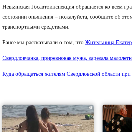
Невьянская Госавтоинспекция обращается ко всем гра
состоянии опьянения – пожалуйста, сообщите об это
транспортными средствами.
Ранее мы рассказывали о том, что
Жительница Екатер
Свердловчанка, приревновав мужа, зарезала малолетн
Куда обращаться жителям Свердловской области при
i