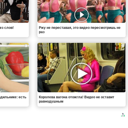
ез слов!
Ржу не переставая, это видео пересмотришь не
раз
i
i
одильнике: есть
Королева вагона отожгла! Видео не оставит
равнодушным