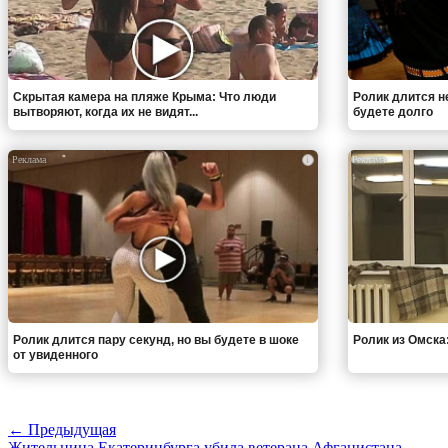
Скрытая камера на пляже Крыма: Что люди
Ролик длится н
вытворяют, когда их не видят...
будете долго
i
Ролик длится пару секунд, но вы будете в шоке
Ролик из Омска
от увиденного
← Предыдущая
Жительница Екатеринбурга убила ветерана Афганистана