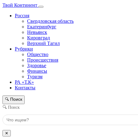
Твой Континент
Россия
Свердловская область
Екатеринбург
Невьянск
Кировград
Верхний Тагил
Рубрики
Общество
Происшествия
Здоровье
Финансы
Туризм
РА «Т.К»
Контакты
Поиск
🔍
🔍 Поиск
✕