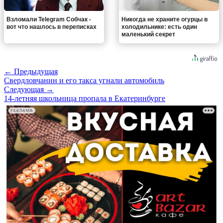
Взломали Telegram Собчак -
Никогда не храните огурцы в
вот что нашлось в переписках
холодильнике: есть один
маленький секрет
← Предыдущая
Свердловчанин и его такса угнали автомобиль
Следующая →
14-летняя школьница пропала в Екатеринбурге
РЕКЛАМА