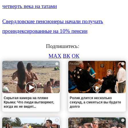
четверть века на татами
Свердловские пенсионеры начали получать
проиндексированные на 10% пенсии
Подпишитесь:
MAX
ВК
ОК
i
i
Скрытая камера на пляже
Ролик длится несколько
Крыма: Что люди вытворяют,
секунд, а смеяться вы будете
когда их не видят...
долго
i
i