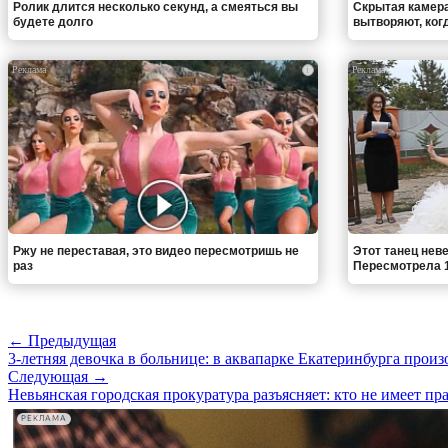
Ролик длится несколько секунд, а смеяться вы
Скрытая камера
будете долго
вытворяют, когда
i
Ржу не переставая, это видео пересмотришь не
Этот танец неве
раз
Пересмотрела 1
← Предыдущая
3-летняя девочка в больнице: в аквапарке Екатеринбурга прои
Следующая →
Невьянская городская прокуратура разъясняет: кто не имеет пр
РЕКЛАМА