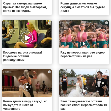
Скрытая камера на пляже
Ролик длится несколько
Крыма: Что люди вытворяют,
секунд, а смеяться вы будете
когда их не видят...
долго
i
i
Королева вагона отожгла!
Ржу не переставая, это видео
Видео не оставит
пересмотришь не раз
равнодушным
i
i
Ролик длится пару секунд, но
Этот танец невесты оставит
вы будете в шоке от
вас без слов! Пересмотрела 10
увиденного
раз