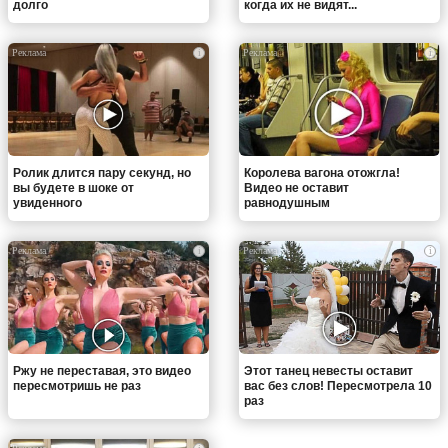
долго
когда их не видят...
i
i
Ролик длится пару секунд, но
Королева вагона отожгла!
вы будете в шоке от
Видео не оставит
увиденного
равнодушным
i
i
Ржу не переставая, это видео
Этот танец невесты оставит
пересмотришь не раз
вас без слов! Пересмотрела 10
раз