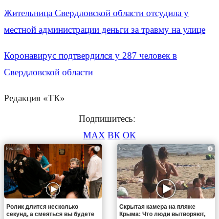
Жительница Свердловской области отсудила у
местной администрации деньги за травму на улице
Коронавирус подтвердился у 287 человек в
Свердловской области
Редакция «ТК»
Подпишитесь:
MAX
ВК
ОК
i
i
Ролик длится несколько
Скрытая камера на пляже
секунд, а смеяться вы будете
Крыма: Что люди вытворяют,