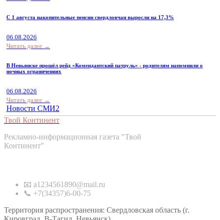
С 1 августа накопительные пенсии свердловчан выросли на 17,3%
06.08.2026
Читать далее →
В Невьянске прошёл рейд «Комендантский патруль» - родителям напомнили о
ночных ограничениях
06.08.2026
Читать далее →
Новости СМИ2
Твой Континент
Рекламно-информационная газета "Твой
Континент"
Контакты
📧 a1234561890@mail.ru
📞 +7(34357)6-00-75
Территория распространения: Свердловская область (г.
Кировград, В-Тагил, Невьянск)