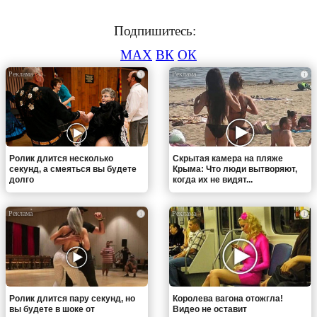
Подпишитесь:
MAX
ВК
ОК
i
i
Ролик длится несколько
Скрытая камера на пляже
секунд, а смеяться вы будете
Крыма: Что люди вытворяют,
долго
когда их не видят...
i
i
Ролик длится пару секунд, но
Королева вагона отожгла!
вы будете в шоке от
Видео не оставит