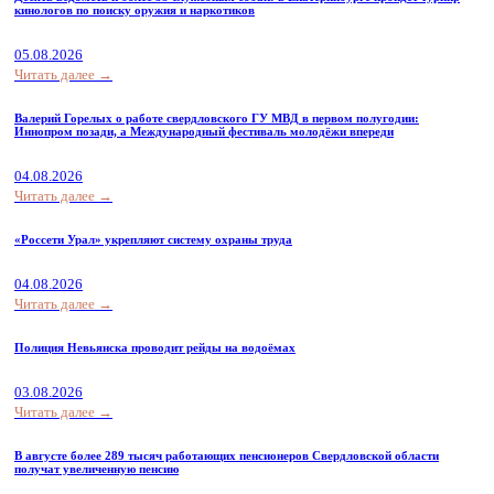
кинологов по поиску оружия и наркотиков
05.08.2026
Читать далее →
Валерий Горелых о работе свердловского ГУ МВД в первом полугодии:
Иннопром позади, а Международный фестиваль молодёжи впереди
04.08.2026
Читать далее →
«Россети Урал» укрепляют систему охраны труда
04.08.2026
Читать далее →
Полиция Невьянска проводит рейды на водоёмах
03.08.2026
Читать далее →
В августе более 289 тысяч работающих пенсионеров Свердловской области
получат увеличенную пенсию