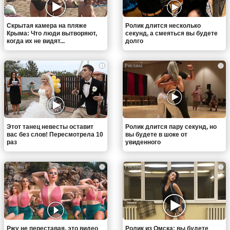
Скрытая камера на пляже
Ролик длится несколько
Крыма: Что люди вытворяют,
секунд, а смеяться вы будете
когда их не видят...
долго
i
i
Этот танец невесты оставит
Ролик длится пару секунд, но
вас без слов! Пересмотрела 10
вы будете в шоке от
раз
увиденного
i
i
Ржу не переставая, это видео
Ролик из Омска: вы будете