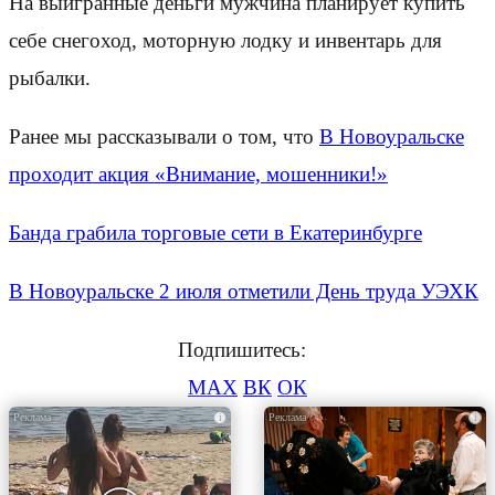
На выигранные деньги мужчина планирует купить
себе снегоход, моторную лодку и инвентарь для
рыбалки.
Ранее мы рассказывали о том, что
В Новоуральске
проходит акция «Внимание, мошенники!»
Банда грабила торговые сети в Екатеринбурге
В Новоуральске 2 июля отметили День труда УЭХК
Подпишитесь:
MAX
ВК
ОК
i
i