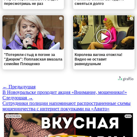
пересмотришь не раз
смеяться долго
i
i
"Потеряли стыд в погоне за
Королева вагона отожгла!
"Диором": Поплавская вмазала
Видео не оставит
семейке Плющенко
равнодушным
← Предыдущая
В Новоуральске проходит акция «Внимание, мошенники!»
Следующая →
Сотрудники полиции напоминают распространенные схемы
мошенничества с интернет покупками на «Авито»
РЕКЛАМА