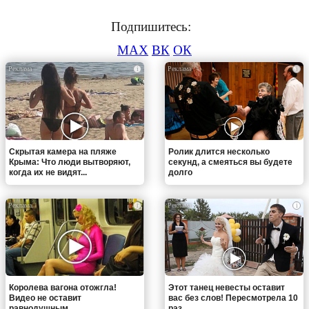
Подпишитесь:
MAX
ВК
ОК
i
i
Скрытая камера на пляже
Ролик длится несколько
Крыма: Что люди вытворяют,
секунд, а смеяться вы будете
когда их не видят...
долго
i
i
Королева вагона отожгла!
Этот танец невесты оставит
Видео не оставит
вас без слов! Пересмотрела 10
равнодушным
раз