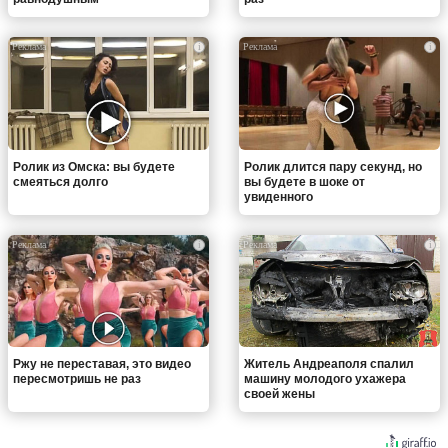
i
i
Ролик из Омска: вы будете
Ролик длится пару секунд, но
смеяться долго
вы будете в шоке от
увиденного
i
i
Ржу не переставая, это видео
Житель Андреаполя спалил
пересмотришь не раз
машину молодого ухажера
своей жены