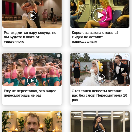
Ролик длится пару секунд, но
Королева вагона отожгла!
вы будете в шоке от
Видео не оставит
увиденного
равнодушным
i
i
Ржу не переставая, это видео
Этот танец невесты оставит
пересмотришь не раз
вас без слов! Пересмотрела 10
раз
i
i