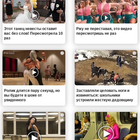
Этот танец невесты оставит
Ржу не переставая, это видео
вас без слов! Пересмотрела 10
пересмотришь не раз
раз
i
i
Ролик длится пару секунд, но
Заставляли целовать ноги и
вы будете в шоке от
извиняться: школьники
увиденного
устроили жесткую дедовщину
i
i