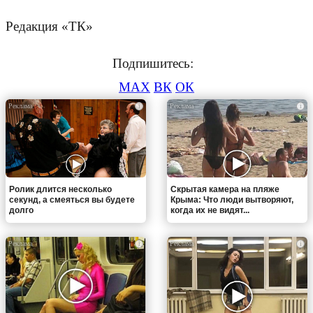
Редакция «ТК»
Подпишитесь:
MAX
ВК
ОК
i
i
Ролик длится несколько
Скрытая камера на пляже
секунд, а смеяться вы будете
Крыма: Что люди вытворяют,
долго
когда их не видят...
i
i