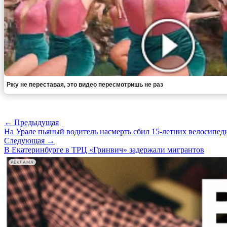
Ржу не переставая, это видео пересмотришь не раз
← Предыдущая
На Урале пьяный водитель насмерть сбил 15-летних велосипед
Следующая →
В Екатеринбурге в ТРЦ «Гринвич» задержали мигрантов
РЕКЛАМА