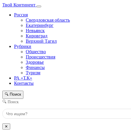
Твой Континент
Россия
Свердловская область
Екатеринбург
Невьянск
Кировград
Верхний Тагил
Рубрики
Общество
Происшествия
Здоровье
Финансы
Туризм
РА «Т.К»
Контакты
Поиск
🔍
🔍 Поиск
✕