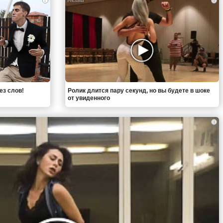
i
i
ез слов!
Ролик длится пару секунд, но вы будете в шоке
от увиденного
i