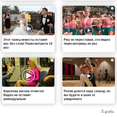
i
i
Этот танец невесты оставит
Ржу не переставая, это видео
вас без слов! Пересмотрела 10
пересмотришь не раз
раз
i
i
Королева вагона отожгла!
Ролик длится пару секунд, но
Видео не оставит
вы будете в шоке от
равнодушным
увиденного