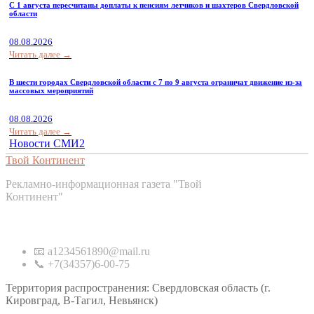
С 1 августа пересчитаны доплаты к пенсиям летчиков и шахтеров Свердловской
области
08.08.2026
Читать далее →
В шести городах Свердловской области с 7 по 9 августа ограничат движение из-за
массовых мероприятий
08.08.2026
Читать далее →
Новости СМИ2
Твой Континент
Рекламно-информационная газета "Твой
Континент"
Контакты
📧 a1234561890@mail.ru
📞 +7(34357)6-00-75
Территория распространения: Свердловская область (г.
Кировград, В-Тагил, Невьянск)