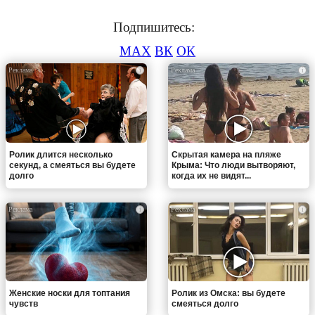
Подпишитесь:
MAX
ВК
ОК
i
i
Ролик длится несколько
Скрытая камера на пляже
секунд, а смеяться вы будете
Крыма: Что люди вытворяют,
долго
когда их не видят...
i
i
Женские носки для топтания
Ролик из Омска: вы будете
чувств
смеяться долго