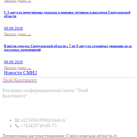
Читать далее →
С 1 августа пересчитаны доплаты к пенсиям летчиков и шахтеров Свердловской
области
08.08.2026
Читать далее →
В шести городах Свердловской области с 7 по 9 августа ограничат движение из-за
массовых мероприятий
08.08.2026
Читать далее →
Новости СМИ2
Твой Континент
Рекламно-информационная газета "Твой
Континент"
Контакты
📧 a1234561890@mail.ru
📞 +7(34357)6-00-75
Территория распространения: Свердловская область (г.