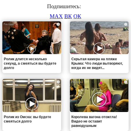
Подпишитесь:
MAX
ВК
ОК
i
i
Ролик длится несколько
Скрытая камера на пляже
секунд, а смеяться вы будете
Крыма: Что люди вытворяют,
долго
когда их не видят...
i
i
Ролик из Омска: вы будете
Королева вагона отожгла!
смеяться долго
Видео не оставит
равнодушным