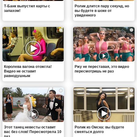
Т-Банк выпустил карты с
Ролик длится пару секунд, но
запахом!
вы будете в шоке от
увиденного
i
i
Королева вагона отожгла!
Ржу не переставая, это видео
Видео не оставит
пересмотришь не раз
равнодушным
i
i
Этот танец невесты оставит
Ролик из Омска: вы будете
вас без слов! Пересмотрела 10
смеяться долго
раз