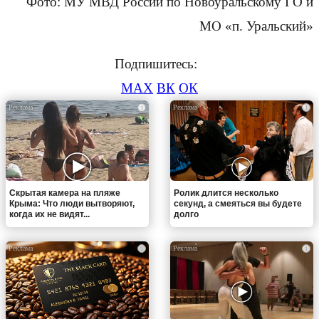
Фото: МУ МВД России по Новоуральскому ГО и
МО «п. Уральский»
Подпишитесь:
MAX
ВК
ОК
i
i
Скрытая камера на пляже
Ролик длится несколько
Крыма: Что люди вытворяют,
секунд, а смеяться вы будете
когда их не видят...
долго
i
i