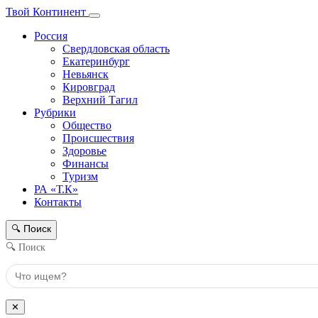
Твой Континент
Россия
Свердловская область
Екатеринбург
Невьянск
Кировград
Верхний Тагил
Рубрики
Общество
Происшествия
Здоровье
Финансы
Туризм
РА «Т.К»
Контакты
Поиск
🔍
🔍 Поиск
✕