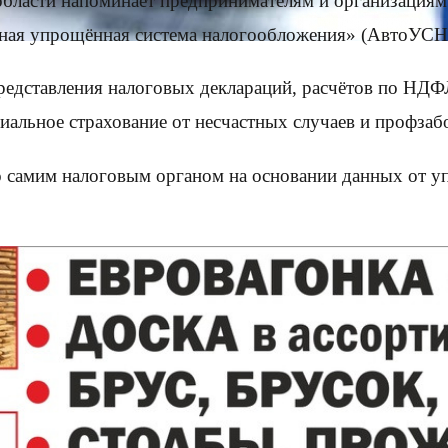
ласти напоминает предпринимателям и организациям 
ная упрощённая система налогообложения» (АвтоУСН
дставления налоговых деклараций, расчётов по НДФЛ
циальное страхование от несчастных случаев и профзаб
 самим налоговым органом на основании данных от уп