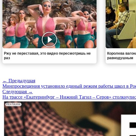
Ржу не переставая, это видео пересмотришь не
Королева вагон
раз
равнодушным
← Предыдущая
Минпросвещения установило единый режим работы школ в Ро
Следующая →
На трассе «Екатеринбург – Нижний Тагил – Серов» столкнулись
РЕКЛАМА