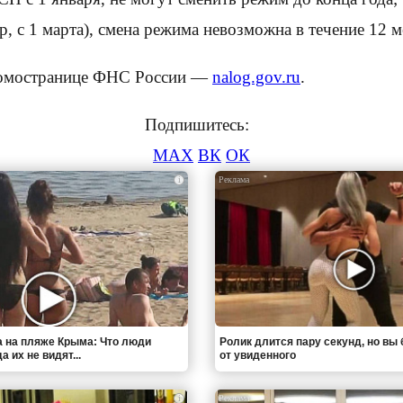
р, с 1 марта), смена режима невозможна в течение 12 м
ромостранице ФНС России —
nalog.gov.ru
.
Подпишитесь:
MAX
ВК
ОК
i
 на пляже Крыма: Что люди
Ролик длится пару секунд, но вы 
 их не видят...
от увиденного
i