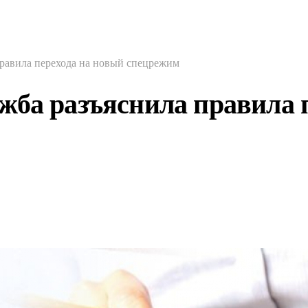
равила перехода на новый спецрежим
жба разъяснила правила 