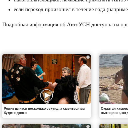
если переход произошёл в течение года (наприме
Подробная информация об АвтоУСН доступна на п
i
Ролик длится несколько секунд, а смеяться вы
Скрытая камера
будете долго
вытворяют, когда
i