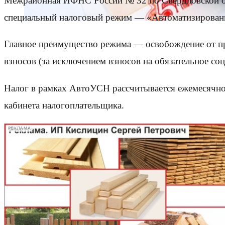
Межрайонная ИФНС России № 32 по Свердловской об
специальный налоговый режим — «Автоматизирован
Главное преимущество режима — освобождение от пре
взносов (за исключением взносов на обязательное со
Налог в рамках АвтоУСН рассчитывается ежемесячно
кабинета налогоплательщика.
РЕКЛАМА