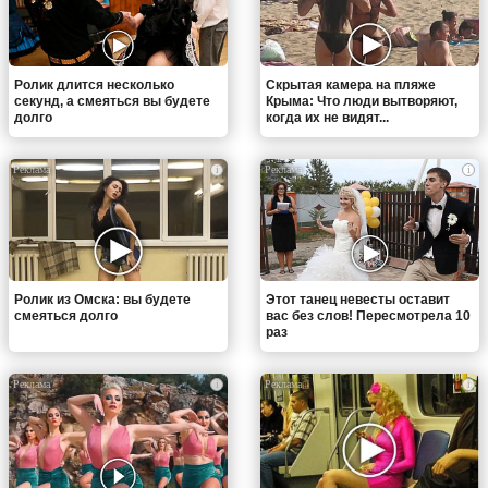
Ролик длится несколько
Скрытая камера на пляже
секунд, а смеяться вы будете
Крыма: Что люди вытворяют,
долго
когда их не видят...
i
i
Ролик из Омска: вы будете
Этот танец невесты оставит
смеяться долго
вас без слов! Пересмотрела 10
раз
i
i