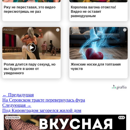
Ржу не переставая, это видео
Королева вагона отожгла!
пересмотришь не раз
Видео не оставит
равнодушным
i
i
Ролик длится пару секунд, но
Женские носки для топтания
вы будете в шоке от
чувств
увиденного
← Предыдущая
На Серовском тракте перевернулась фура
Следующая →
Под Кировградом загорелся жилой дом
РЕКЛАМА