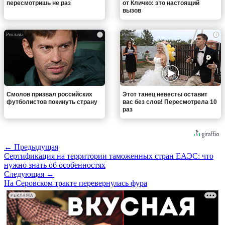
пересмотришь не раз
от Кличко: это настоящий
вызов
i
i
Смолов призвал российских
Этот танец невесты оставит
футболистов покинуть страну
вас без слов! Пересмотрела 10
раз
← Предыдущая
Сертификация на территории таможенных стран ЕАЭС: что
нужно знать об особенностях
Следующая →
На Серовском тракте перевернулась фура
РЕКЛАМА