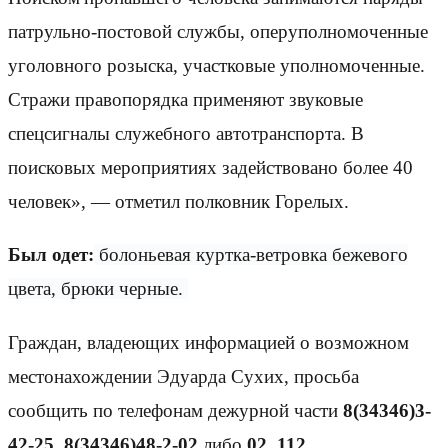
патрульно-постовой службы, оперуполномоченные
уголовного розыска, участковые уполномоченные.
Стражи правопорядка применяют
звуковые
спецсигналы служебного автотранспорта
. В
поисковых мероприятиях задействовано более 40
человек», — отметил полковник Горелых.
Был одет:
болоньевая куртка-ветровка бежевого
цвета, брюки черные.
Граждан, владеющих информацией о возможном
местонахождении Эдуарда Сухих, просьба
сообщить по телефонам дежурной части
8(34346)3-
42-25
,
8(34346)48-2-02
либо
02, 112
.