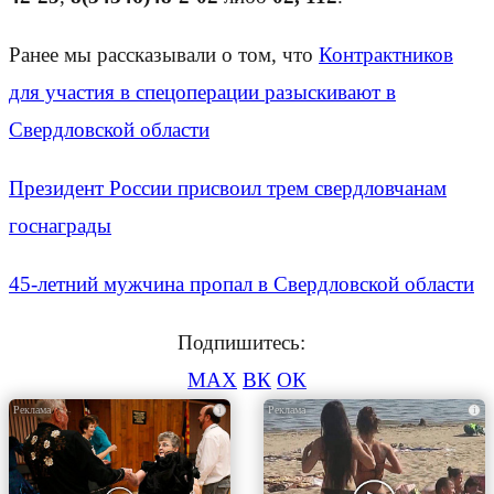
Ранее мы рассказывали о том, что
Контрактников
для участия в спецоперации разыскивают в
Свердловской области
Президент России присвоил трем свердловчанам
госнаграды
45-летний мужчина пропал в Свердловской области
Подпишитесь:
MAX
ВК
ОК
i
i