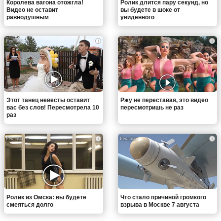
Королева вагона отожгла!
Ролик длится пару секунд, но
Видео не оставит
вы будете в шоке от
равнодушным
увиденного
i
i
Этот танец невесты оставит
Ржу не переставая, это видео
вас без слов! Пересмотрела 10
пересмотришь не раз
раз
i
i
Ролик из Омска: вы будете
Что стало причиной громкого
смеяться долго
взрыва в Москве 7 августа