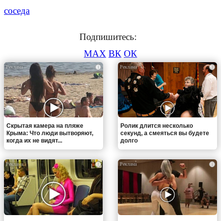
соседа
Подпишитесь:
MAX
ВК
ОК
i
i
Скрытая камера на пляже
Ролик длится несколько
Крыма: Что люди вытворяют,
секунд, а смеяться вы будете
когда их не видят...
долго
i
i