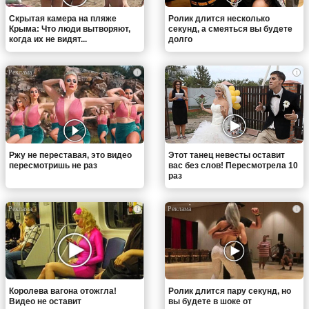
Скрытая камера на пляже
Ролик длится несколько
Крыма: Что люди вытворяют,
секунд, а смеяться вы будете
когда их не видят...
долго
i
i
Ржу не переставая, это видео
Этот танец невесты оставит
пересмотришь не раз
вас без слов! Пересмотрела 10
раз
i
i
Королева вагона отожгла!
Ролик длится пару секунд, но
Видео не оставит
вы будете в шоке от