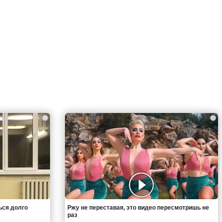
i
i
ься долго
Ржу не переставая, это видео пересмотришь не
раз