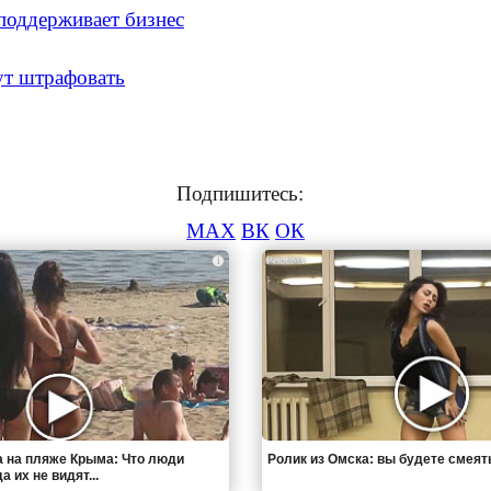
 поддерживает бизнес
ут штрафовать
Подпишитесь:
MAX
ВК
ОК
i
 на пляже Крыма: Что люди
Ролик из Омска: вы будете смеят
 их не видят...