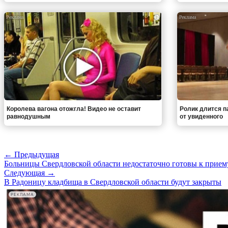
i
Королева вагона отожгла! Видео не оставит
Ролик длится па
равнодушным
от увиденного
← Предыдущая
Больницы Свердловской области недостаточно готовы к прие
Следующая →
В Радоницу кладбища в Свердловской области будут закрыты
РЕКЛАМА