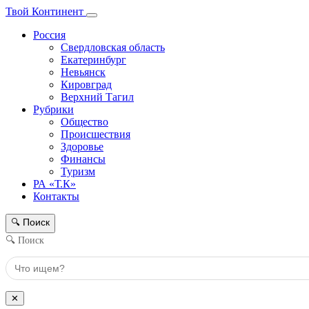
Твой Континент
Россия
Свердловская область
Екатеринбург
Невьянск
Кировград
Верхний Тагил
Рубрики
Общество
Происшествия
Здоровье
Финансы
Туризм
РА «Т.К»
Контакты
Поиск
🔍
🔍 Поиск
✕