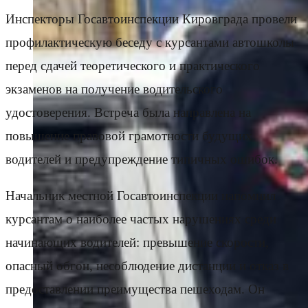
Инспекторы Госавтоинспекции Кировграда провели
профилактическую беседу с курсантами автошколы
перед сдачей теоретического и практического
экзаменов на получение водительского
удостоверения. Встреча была направлена на
повышение правовой грамотности будущих
водителей и предупреждение типичных ошибок.
Начальник местной Госавтоинспекции напомнил
курсантам о наиболее частых нарушениях среди
начинающих водителей: превышение скорости,
опасный обгон, несоблюдение дистанции и отказ в
предоставлении преимущества пешеходам. Он