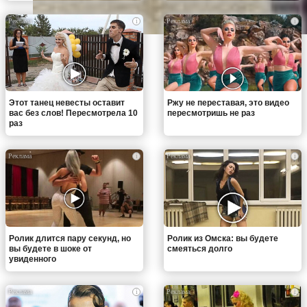
i
i
Этот танец невесты оставит
Ржу не переставая, это видео
вас без слов! Пересмотрела 10
пересмотришь не раз
раз
i
i
Ролик длится пару секунд, но
Ролик из Омска: вы будете
вы будете в шоке от
смеяться долго
увиденного
i
i