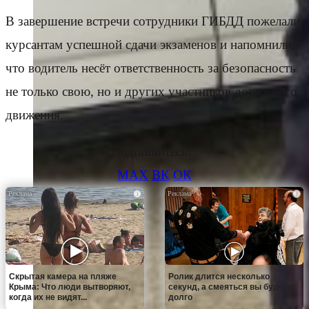
В завершение встречи сотрудники ГИБДД пожелали
курсантам успешной сдачи экзаменов и напомнили,
что водитель несёт ответственность за безопасность
не только свою, но и других участников дорожного
движения.
Подпишитесь:
MAX
ВК
ОК
i
i
Скрытая камера на пляже
Ролик длится несколько
Крыма: Что люди вытворяют,
секунд, а смеяться вы будете
когда их не видят...
долго