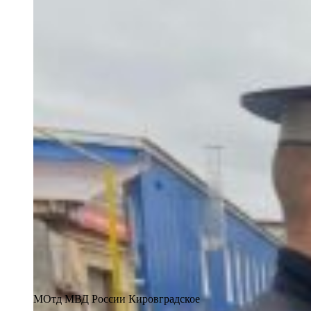
МОтд МВД России Кировградское