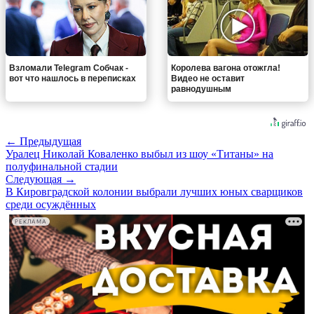
Взломали Telegram Собчак -
Королева вагона отожгла!
вот что нашлось в переписках
Видео не оставит
равнодушным
← Предыдущая
Уралец Николай Коваленко выбыл из шоу «Титаны» на
полуфинальной стадии
Следующая →
В Кировградской колонии выбрали лучших юных сварщиков
среди осуждённых
РЕКЛАМА