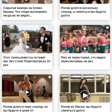
Скрытая камера на пляже
Ролик длится несколько
Крыма: Что люди вытворяют,
секунд, а смеяться вы будете
когда их не видят...
долго
i
i
Этот танец невесты оставит
Ржу не переставая, это видео
вас без слов! Пересмотрела 10
пересмотришь не раз
раз
i
i
Ролик длится пару секунд, но
Ролик из Омска: вы будете
вы будете в шоке от
смеяться долго