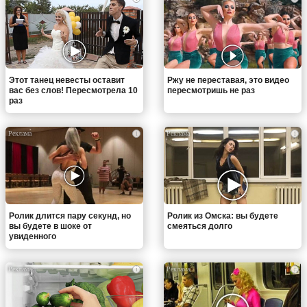
Этот танец невесты оставит
Ржу не переставая, это видео
вас без слов! Пересмотрела 10
пересмотришь не раз
раз
i
i
Ролик длится пару секунд, но
Ролик из Омска: вы будете
вы будете в шоке от
смеяться долго
увиденного
i
i