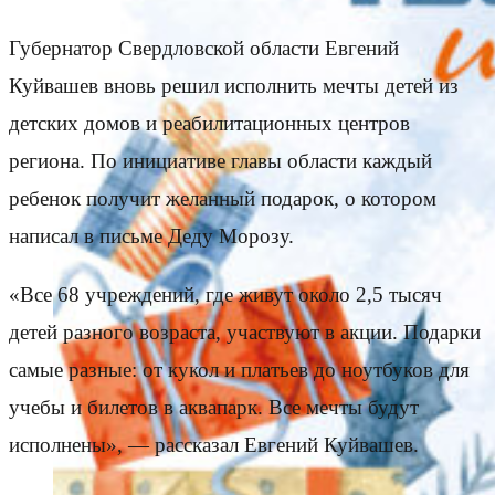
Губернатор Свердловской области Евгений
Куйвашев вновь решил исполнить мечты детей из
детских домов и реабилитационных центров
региона. По инициативе главы области каждый
ребенок получит желанный подарок, о котором
написал в письме Деду Морозу.
«Все 68 учреждений, где живут около 2,5 тысяч
детей разного возраста, участвуют в акции. Подарки
самые разные: от кукол и платьев до ноутбуков для
учебы и билетов в аквапарк. Все мечты будут
исполнены», — рассказал Евгений Куйвашев.