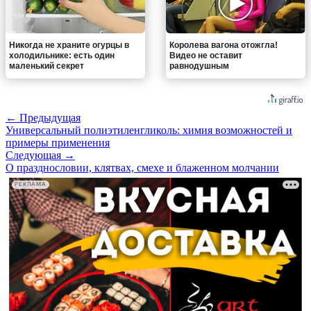
Никогда не храните огурцы в
Королева вагона отожгла!
холодильнике: есть один
Видео не оставит
маленький секрет
равнодушным
← Предыдущая
Универсальный полиэтиленгликоль: химия возможностей и
примеры применения
Следующая →
О празднословии, клятвах, смехе и блаженном молчании
РЕКЛАМА