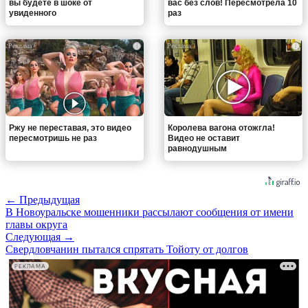
вы будете в шоке от
вас без слов! Пересмотрела 10
увиденного
раз
i
i
Ржу не переставая, это видео
Королева вагона отожгла!
пересмотришь не раз
Видео не оставит
равнодушным
← Предыдущая
В Новоуральске мошенники рассылают сообщения от имени
главы округа
Следующая →
Свердловчанин пытался спрятать Тойоту от долгов
РЕКЛАМА