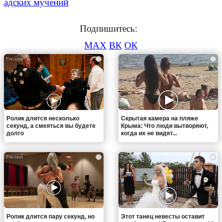
адских мучений
Подпишитесь:
MAX
ВК
ОК
i
i
Ролик длится несколько
Скрытая камера на пляже
секунд, а смеяться вы будете
Крыма: Что люди вытворяют,
долго
когда их не видят...
i
i
Ролик длится пару секунд, но
Этот танец невесты оставит