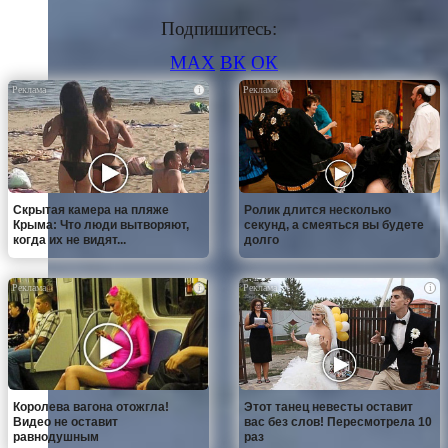
Подпишитесь:
MAX
ВК
ОК
i
i
Скрытая камера на пляже
Ролик длится несколько
Крыма: Что люди вытворяют,
секунд, а смеяться вы будете
когда их не видят...
долго
i
i
Королева вагона отожгла!
Этот танец невесты оставит
Видео не оставит
вас без слов! Пересмотрела 10
равнодушным
раз