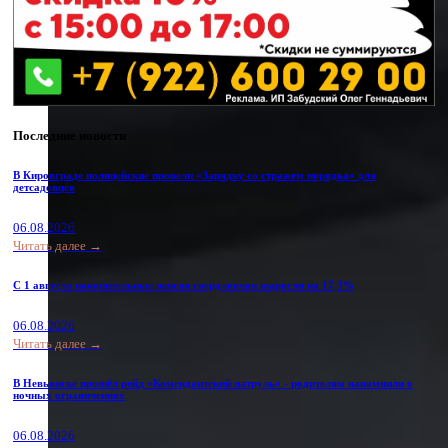
Последние новости
В Кировграде полицейские провели «Зарядку со стражем порядка» для
детсадовцев
06.08.2026
Читать далее →
С 1 августа накопительные пенсии свердловчан выросли на 17,3%
06.08.2026
Читать далее →
В Невьянске прошёл рейд «Комендантский патруль» - родителям напомнили о
ночных ограничениях
06.08.2026