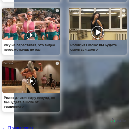
i
i
Ржу не переставая, это видео
Ролик из Омска: вы будете
пересмотришь не раз
смеяться долго
i
Ролик длится пару секунд, но
вы будете в шоке от
увиденного
← Предыдущая