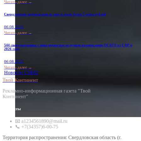
Читать далее →
Свердловчане недоплатили за свет и тепло более 2 млрд рублей
06.08.2026
Читать далее →
544 свердловчанина с инвалидностью получили компенсацию ОСАГО от СФР в
2026 году
06.08.2026
Читать далее →
Новости СМИ2
Твой Континент
Рекламно-информационная газета "Твой
Континент"
Контакты
📧 a1234561890@mail.ru
📞 +7(34357)6-00-75
Территория распространения: Свердловская область (г.