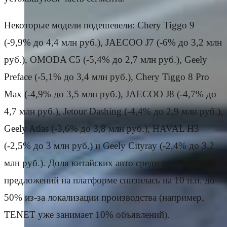
Некоторые модели подешевели: Chery Tiggo 9
(-9,9% до 4,4 млн руб.), JAECOO J7 (-6% до 3,2 млн
руб.), OMODA C5 (-5,4% до 2,7 млн руб.), Geely
Preface (-5,1% до 3,4 млн руб.), Chery Tiggo 8 Pro
Max (-4,9% до 3,5 млн руб.), JAECOO J8 (-4,7% до
4,7 млн руб.), Jetour Dashing (-4,4% до 2,9 млн руб.),
Geely Atlas (-3,6% до 3,8 млн руб.), HAVAL H3
(-2,5% до 3 млн руб.) и Geely Cityray (-2,4% до 3,2
млн руб.). Доля китайских авто среди всех
предложений на платформе снизилась на 10 п.п. до
50% из-за локализации производства (например,
TENET уже занимает 10% объявлений).