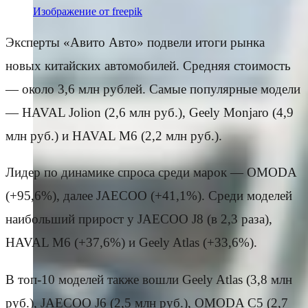
Изображение от freepik
Эксперты «Авито Авто» подвели итоги рынка
новых китайских автомобилей. Средняя стоимость
— около 3,6 млн рублей. Самые популярные модели
— HAVAL Jolion (2,6 млн руб.), Geely Monjaro (4,9
млн руб.) и HAVAL M6 (2,2 млн руб.).
Лидер по динамике спроса среди марок — OMODA
(+95,6%), далее JAECOO (+41,1%). Среди моделей
наибольший прирост у JAECOO J8 (в 2,3 раза),
HAVAL M6 (+37,6%) и Geely Atlas (+33,6%).
В топ-10 моделей также вошли Geely Atlas (3,8 млн
руб.), JAECOO J6 (2,5 млн руб.), OMODA C5 (2,7