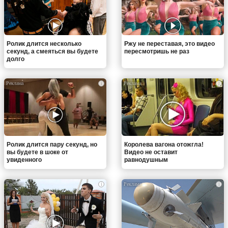
Ролик длится несколько
Ржу не переставая, это видео
секунд, а смеяться вы будете
пересмотришь не раз
долго
i
i
Ролик длится пару секунд, но
Королева вагона отожгла!
вы будете в шоке от
Видео не оставит
увиденного
равнодушным
i
i